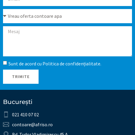
Sunt de acord cu Politica de confidențialitate.
TRIMITE
București
021 410 07 02
contoare@afriso.ro
Bd. Tudor Vladimirescu 45 A